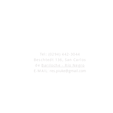
Tel: (0294) 442-3044
Beschtedt 136, San Carlos
de
Bariloche - Río Negro
E-MAIL:
res.piuke@gmail.com